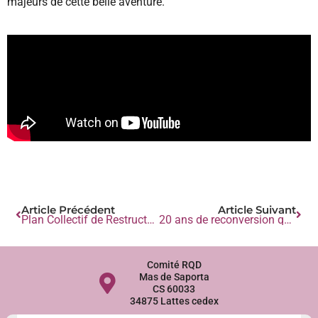
majeurs de cette belle aventure.
Article Précédent
Article Suivant
Plan Collectif de Restructuration N°5 :
20 ans de reconversion qualitative du vignoble
Comité RQD
Mas de Saporta
CS 60033
34875 Lattes cedex