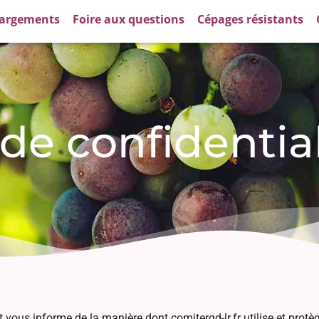
hargements
Foire aux questions
Cépages résistants
 de confidential
 et vous informe de la manière dont comiterqd-lr.fr utilise et pro