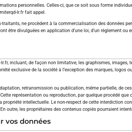
ormations personnelles. Celles-ci, que ce soit sous forme individ
iterqd-lr.fr fait appel.
s-traitants, ne procèdent à la commercialisation des données per
ront être divulguées en application d’une loi, d’un règlement ou e
lr.fr, incluant, de façon non limitative, les graphismes, images, t
priété exclusive de la société à l’exception des marques, logos 
adaptation, retransmission ou publication, même partielle, de ces 
r. Cette représentation ou reproduction, par quelque procédé que
la propriété intellectuelle. Le non-respect de cette interdiction 
 En outre, les propriétaires des contenus copiés pourraient intent
ur vos données