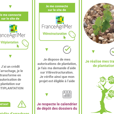
Je dispose de mes
Je réalise mes tr
autorisations de plantation,
de plantatio
J’ai un crédit
je fais ma demande d’aide
’arrachage, je le
sur Vitirestructuration.
transforme en
Je vérifie ainsi que mon
autorisation de
projet est éligible à l’aide
plantation sur
ITIPLANTATION
Je respecte le calendrier
de dépôt des dossiers du
rédits d’arrachage