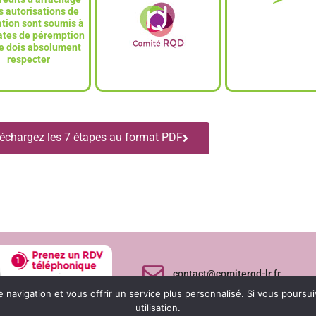
es autorisations de
ation sont soumis à
ates de péremption
je dois absolument
respecter
échargez les 7 étapes au format PDF
contact@comiterqd-lr.fr
e navigation et vous offrir un service plus personnalisé. Si vous pours
utilisation.