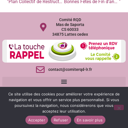
Plan Collectif de Restructuration N°5 : Déposez votre demande de paiement
Bonnes Fêtes de Fin d’année 2025 !
Comité RQD
Mas de Saporta
CS 60033
34875 Lattes cedex
contact@comiterqd-lr.fr
Ce site utilise des cookies pour améliorer votre expérience de
navigation et vous offrir un service plus personnalisé. Si vous
poursuivez la navigation, nous considérerons que vous
acceptez leur utilisation.
Accueil téléphonique et accueil du public du lundi au
Accepter
Refuser
En savoir plus
vendredi de 9h à 12h et de 14h à 17h