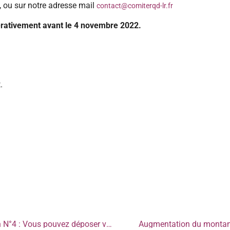
 ou sur notre adresse mail
contact@comiterqd-lr.fr
rativement avant le 4 novembre 2022.
.
Plan Collectif de Restructuration N°4 : Vous pouvez déposer votre Demande de Paiement – Un MEMO à votre service pour vous accompagner dans vos démarches
Augmentation du montant 